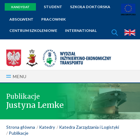
STUDENT
SZKOŁA DOKTORSKA
KANDYDAT
ABSOLWENT
PRACOWNIK
SZUKAJ
CENTRUM SZKOLENIOWE
INTERNATIONAL
E
MENU
Publikacje
Justyna Lemke
Strona główna
Katedry
Katedra Zarządzania i Logistyki
Publikacje