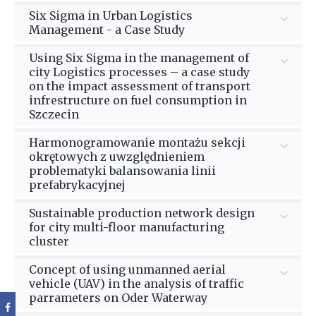
Six Sigma in Urban Logistics
Management - a Case Study
Tytuł:
Six Sigma in Urban Logistics
Using Six Sigma in the management of
Management - a Case Study
city Logistics processes – a case study
on the impact assessment of transport
infrestructure on fuel consumption in
Autor/Autorzy:
Justyna Lemke, Kinga
Szczecin
Kijewska, Stanisław Iwan, Tomasz Dudek
Tytuł:
Using Six Sigma in the management of
Harmonogramowanie montażu sekcji
city Logistics processes – a case study on the
okrętowych z uwzględnieniem
Miejsce publikacji:
Sustainability
problematyki balansowania linii
impact assessment of transport infrestructure
prefabrykacyjnej
on fuel consumption in Szczecin
Rok:
2021
Tytuł monografii:
INŻYNIERIA
Sustainable production network design
ZARZĄDZANIA CYFRYZACJA PRODUKCJI
Autor/Autorzy:
Justyna Lemke, Roma Strulak-
for city multi-floor manufacturing
Słowa kluczowe:
business process model and
cluster
Aktualności badawcze 1
Wójcikiewicz
notation, city logistic, Defect per Million
Tytuł:
Sustainable production network design
Concept of using unmanned aerial
Opportunities, Six Sigma, sustainable
Tytuł rozdziału monografii:
Miejsce publikacji:
for city multi-floor manufacturing cluster
European Research Studies
vehicle (UAV) in the analysis of traffic
development, Urban transport
Harmonogramowanie montażu sekcji
parrameters on Oder Waterway
Journal
okrętowych z uwzględnieniem problematyki