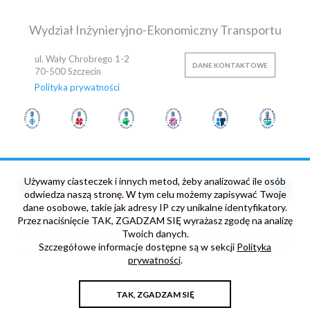
OFERTY PRACY
Wydział Inżynieryjno-Ekonomiczny Transportu
ul. Wały Chrobrego 1-2
DANE KONTAKTOWE
70-500
Szczecin
Polityka prywatności
Używamy ciasteczek i innych metod, żeby analizować ile osób
odwiedza naszą stronę. W tym celu możemy zapisywać Twoje
dane osobowe, takie jak adresy IP czy unikalne identyfikatory.
Przez naciśnięcie TAK, ZGADZAM SIĘ wyrażasz zgodę na analizę
„NOWE HORYZONTY” Projekt współfinansowany ze środków
Twoich danych.
Unii Europejskiej w ramach Europejskiego Funduszu Społecznego
Szczegółowe informacje dostępne są w sekcji
Polityka
oraz budżetu Państwa, Umowa nr POWR.03.05.00-00-Z013/17-
prywatności
.
00
TAK, ZGADZAM SIĘ