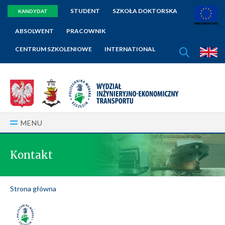
STUDENT
SZKOŁA DOKTORSKA
KANDYDAT
ABSOLWENT
PRACOWNIK
SZUKAJ
CENTRUM SZKOLENIOWE
INTERNATIONAL
E
MENU
Kontakt
Strona główna