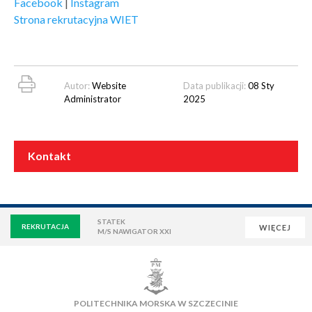
Facebook
|
Instagram
Strona rekrutacyjna WIET
Autor:
Website
Data publikacji:
08 Sty
Administrator
2025
Kontakt
STATEK
REKRUTACJA
WIĘCEJ
M/S NAWIGATOR XXI
WIRTUALNA UCZELNIA
POCZTA
E-LEARNING
BIBLIOTEKA
NAUKOWA BAZA DANYCH
POLITECHNIKA MORSKA W SZCZECINIE
OSIEDLE AKADEMICKIE
PŁYWALNIA
KLUB AZS