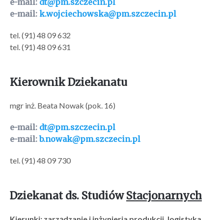
e-mail:
dt@pm.szczecin.pl
e-mail:
k.wojciechowska@pm.szczecin.pl
tel. (91) 48 09 632
tel. (91) 48 09 631
Kierownik Dziekanatu
mgr inż. Beata Nowak (pok. 16)
e-mail:
dt@pm.szczecin.pl
e-mail:
b.nowak@pm.szczecin.pl
tel. (91) 48 09 730
Dziekanat ds. Studiów
Stacjonarnych
Kierunki: zarządzanie i inżynieria produkcji, logistyka,